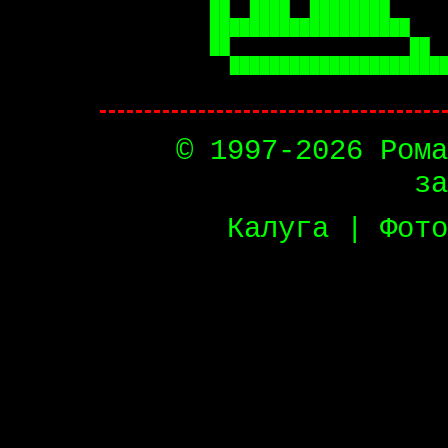
██  ████  ████████      
████████████████████    
██                  ██  
  ██████████████████████
© 1997-
2026 Рома
за
Калуга | Фото