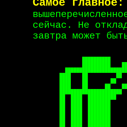
Самое главное:
вышеперечисленно
сейчас. Не откла
завтра может быт
                        
                        
        ██████████      
        ██████████    ██
  ██████████████████████
████    ██          ██  
████    ██        ██    
████    ██      ██    ██
██████████████████████  
██  ████  ██████████    
██  ████  ████████      
██  ████  ████████      
██  ████  ████████      
██  ████  ████████      
██  ████  ████████      