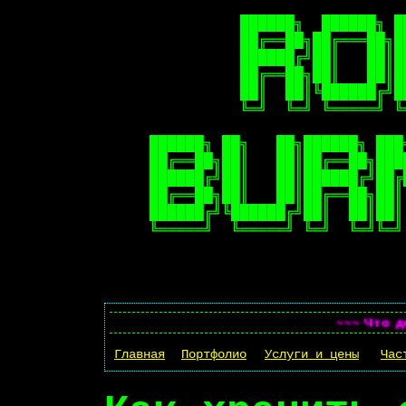
          ██████╗  ██████╗ █
          ██╔══██╗██╔═══██╗█
          ██████╔╝██║   ██║█
          ██╔══██╗██║   ██║█
          ██║  ██║╚██████╔╝█
          ╚═╝  ╚═╝ ╚═════╝ ╚
██████╗ ██╗   ██╗██████╗ ███
██╔══██╗██║   ██║██╔══██╗███
██████╔╝██║   ██║██████╔╝██╔
██╔══██╗██║   ██║██╔══██╗██║
██████╔╝╚██████╔╝██║  ██║██║
КАК ХРАНИ
~~~ Что 
Главная
Портфолио
Услуги и цены
Час