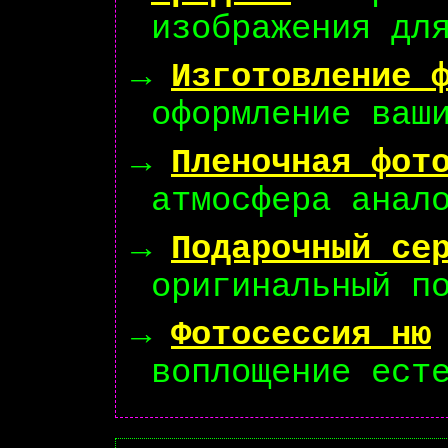
изображения дл
→
Изготовление 
оформление ваш
→
Пленочная фот
атмосфера анал
→
Подарочный се
оригинальный п
→
Фотосессия ню
воплощение ест