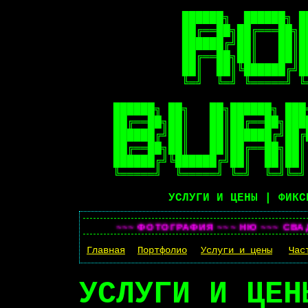
          ██████╗  ██████╗ █
          ██╔══██╗██╔═══██╗█
          ██████╔╝██║   ██║█
          ██╔══██╗██║   ██║█
          ██║  ██║╚██████╔╝█
          ╚═╝  ╚═╝ ╚═════╝ ╚
██████╗ ██╗   ██╗██████╗ ███
██╔══██╗██║   ██║██╔══██╗███
██████╔╝██║   ██║██████╔╝██╔
██╔══██╗██║   ██║██╔══██╗██║
██████╔╝╚██████╔╝██║  ██║██║
УСЛУГИ И ЦЕНЫ | ФИКС
~~~ ФОТОГРАФИЯ ~~~ НЮ ~~~ СВАДЬБЫ
Главная
Портфолио
Услуги и цены
Час
УСЛУГИ И ЦЕН