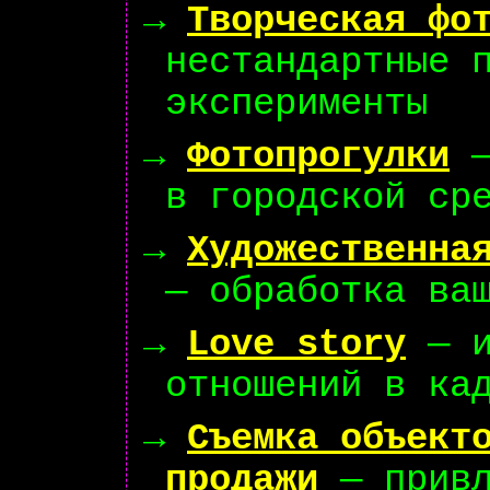
→
Творческая фо
нестандартные 
эксперименты
→
Фотопрогулки
—
в городской ср
→
Художественна
— обработка ва
→
Love story
— и
отношений в ка
→
Съемка объект
продажи
— привл